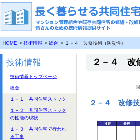
HOME
>
技術情報
>
総合
> ２－４ 改修技術（防災性）
２－４ 改
技術情報
技術情報トップページ
総合
１－１ 共同住宅ストック
２－４ 改修技
１－２ 共同住宅ストック
の性能の現状
１－３ 共同住宅で行われ
る工事