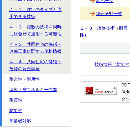
本ページ
４－１ 住宅のタイプと適
総合分野一式
用できる技術
４－２ 複数の技術を同時
２－３ 改修技術（耐震
に組合せて適用する可能性
性）
４－３ 共同住宅の修繕・
改修工事に関する価格情報
４－４ 共同住宅の修繕・
技術情報（防災性
改修の資金調達
耐久性・耐用性
PD
環境・省エネルギー性能
(A
ダ
耐震性
防災性
高齢者対応