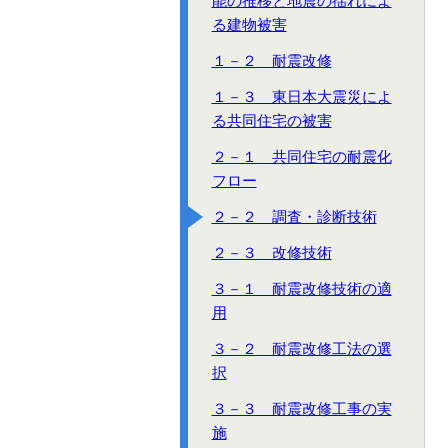
能の推移と地震の揺れによ
る建物被害
１－２ 耐震改修
１－３ 東日本大震災によ
る共同住宅の被害
２－１ 共同住宅の耐震化
フロー
２－２ 調査・診断技術
２－３ 改修技術
３－１ 耐震改修技術の適
用
３－２ 耐震改修工法の選
択
３－３ 耐震改修工事の実
施