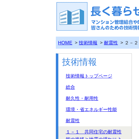
HOME
>
技術情報
>
耐震性
> ２－
技術情報
技術情報トップページ
総合
耐久性・耐用性
環境・省エネルギー性能
耐震性
１－１ 共同住宅の耐震性